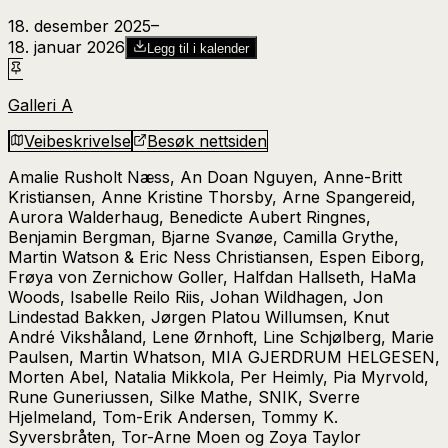
18. desember 2025
–​
18. januar 2026
Legg til i kalender
Galleri A
Veibeskrivelse
Besøk nettsiden
Amalie Rusholt Næss, An Doan Nguyen, Anne-Britt
Kristiansen, Anne Kristine Thorsby, Arne Spangereid,
Aurora Walderhaug, Benedicte Aubert Ringnes,
Benjamin Bergman, Bjarne Svanøe, Camilla Grythe,
Martin Watson & Eric Ness Christiansen, Espen Eiborg,
Frøya von Zernichow Goller, Halfdan Hallseth, HaMa
Woods, Isabelle Reilo Riis, Johan Wildhagen, Jon
Lindestad Bakken, Jørgen Platou Willumsen, Knut
André Vikshåland, Lene Ørnhoft, Line Schjølberg, Marie
Paulsen, Martin Whatson, MIA GJERDRUM HELGESEN,
Morten Abel, Natalia Mikkola, Per Heimly, Pia Myrvold,
Rune Guneriussen, Silke Mathe, SNIK, Sverre
Hjelmeland, Tom-Erik Andersen, Tommy K.
Syversbråten, Tor-Arne Moen og Zoya Taylor