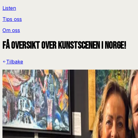
Listen
Tips oss
Om oss
Få oversikt over kunstscenen i Norge!
Tilbake