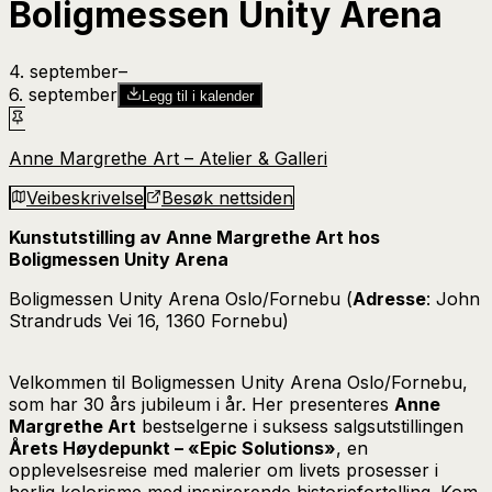
Boligmessen Unity Arena
4. september
–​
6. september
Legg til i kalender
Anne Margrethe Art – Atelier & Galleri
Veibeskrivelse
Besøk nettsiden
Kunstutstilling av Anne Margrethe Art hos
Boligmessen Unity Arena
Boligmessen Unity Arena Oslo/Fornebu (
Adresse
: John
Strandruds Vei 16, 1360 Fornebu)
Velkommen til Boligmessen Unity Arena Oslo/Fornebu,
som har 30 års jubileum i år. Her presenteres
Anne
Margrethe Art
bestselgerne i suksess salgsutstillingen
Årets Høydepunkt – «Epic Solutions»
, en
opplevelsesreise med malerier om livets prosesser i
herlig kolorisme med inspirerende historiefortelling. Kom