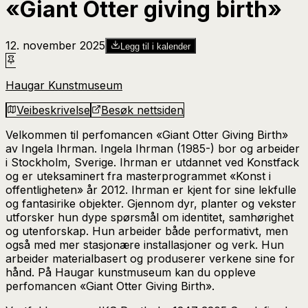
«Giant Otter giving birth»
12. november 2025
Legg til i kalender
Haugar Kunstmuseum
Veibeskrivelse
Besøk nettsiden
Velkommen til perfomancen «Giant Otter Giving Birth»
av Ingela Ihrman. Ingela Ihrman (1985-) bor og arbeider
i Stockholm, Sverige. Ihrman er utdannet ved Konstfack
og er uteksaminert fra masterprogrammet «Konst i
offentligheten» år 2012. Ihrman er kjent for sine lekfulle
og fantasirike objekter. Gjennom dyr, planter og vekster
utforsker hun dype spørsmål om identitet, samhørighet
og utenforskap. Hun arbeider både performativt, men
også med mer stasjonære installasjoner og verk. Hun
arbeider materialbasert og produserer verkene sine for
hånd. På Haugar kunstmuseum kan du oppleve
perfomancen «Giant Otter Giving Birth».