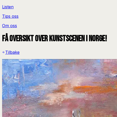
Listen
Tips oss
Om oss
Få oversikt over kunstscenen i Norge!
Tilbake