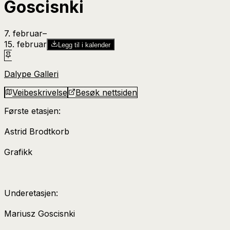
Goscisnki
7. februar
–​
15. februar
Legg til i kalender
Dalype Galleri
Veibeskrivelse
Besøk nettsiden
Første etasjen:
Astrid Brodtkorb
Grafikk
Underetasjen:
Mariusz Goscisnki