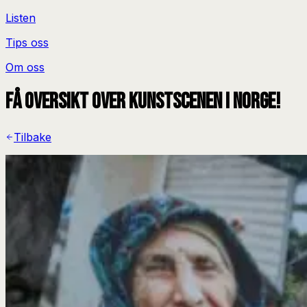
Listen
Tips oss
Om oss
Få oversikt over kunstscenen i Norge!
Tilbake