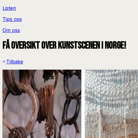
Listen
Tips oss
Om oss
Få oversikt over kunstscenen i Norge!
Tilbake