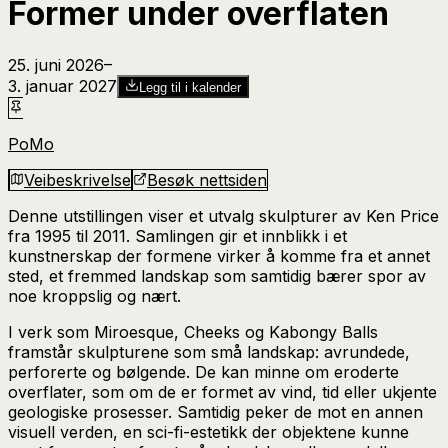
Former under overflaten
25. juni 2026
–​
3. januar 2027
Legg til i kalender
PoMo
Veibeskrivelse
Besøk nettsiden
Denne utstillingen viser et utvalg skulpturer av Ken Price
fra 1995 til 2011. Samlingen gir et innblikk i et
kunstnerskap der formene virker å komme fra et annet
sted, et fremmed landskap som samtidig bærer spor av
noe kroppslig og nært.
I verk som Miroesque, Cheeks og Kabongy Balls
framstår skulpturene som små landskap: avrundede,
perforerte og bølgende. De kan minne om eroderte
overflater, som om de er formet av vind, tid eller ukjente
geologiske prosesser. Samtidig peker de mot en annen
visuell verden, en sci-fi-estetikk der objektene kunne