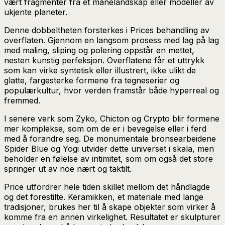
vært fragmenter fra et månelandskap eller modeller av
ukjente planeter.
Denne dobbeltheten forsterkes i Prices behandling av
overflaten. Gjennom en langsom prosess med lag på lag
med maling, sliping og polering oppstår en mettet,
nesten kunstig perfeksjon. Overflatene får et uttrykk
som kan virke syntetisk eller illustrert, ikke ulikt de
glatte, fargesterke formene fra tegneserier og
populærkultur, hvor verden framstår både hyperreal og
fremmed.
I senere verk som Zyko, Chicton og Crypto blir formene
mer komplekse, som om de er i bevegelse eller i ferd
med å forandre seg. De monumentale bronsearbeidene
Spider Blue og Yogi utvider dette universet i skala, men
beholder en følelse av intimitet, som om også det store
springer ut av noe nært og taktilt.
Price utfordrer hele tiden skillet mellom det håndlagde
og det forestilte. Keramikken, et materiale med lange
tradisjoner, brukes her til å skape objekter som virker å
komme fra en annen virkelighet. Resultatet er skulpturer