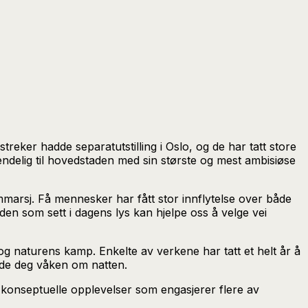
testreker hadde separatutstilling i Oslo, og de har tatt store
 endelig til hovedstaden med sin største og mest ambisiøse
mmarsj. Få mennesker har fått stor innflytelse over både
en som sett i dagens lys kan hjelpe oss å velge vei
 og naturens kamp. Enkelte av verkene har tatt et helt år å
olde deg våken om natten.
 på konseptuelle opplevelser som engasjerer flere av