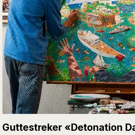
Guttestreker «Detonation D