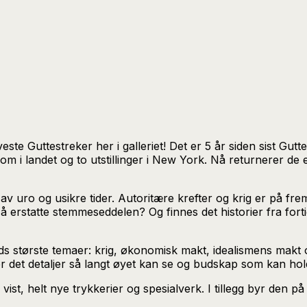
lveste Guttestreker her i galleriet! Det er 5 år siden sist Gut
 om i landet og to utstillinger i New York. Nå returnerer de
v uro og usikre tider. Autoritære krefter og krig er på fre
rstatte stemmeseddelen? Og finnes det historier fra fortid
tids største temaer: krig, økonomisk makt, idealismens makt
il er det detaljer så langt øyet kan se og budskap som kan h
er vist, helt nye trykkerier og spesialverk. I tillegg byr den