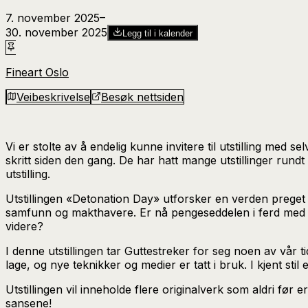
7. november 2025
–​
30. november 2025
Legg til i kalender
Fineart Oslo
Veibeskrivelse
Besøk nettsiden
Vi er stolte av å endelig kunne invitere til utstilling med se
skritt siden den gang. De har hatt mange utstillinger rundt
utstilling.
Utstillingen «Detonation Day» utforsker en verden preget a
samfunn og makthavere. Er nå pengeseddelen i ferd med å e
videre?
I denne utstillingen tar Guttestreker for seg noen av vår 
lage, og nye teknikker og medier er tatt i bruk. I kjent st
Utstillingen vil inneholde flere originalverk som aldri før 
sansene!