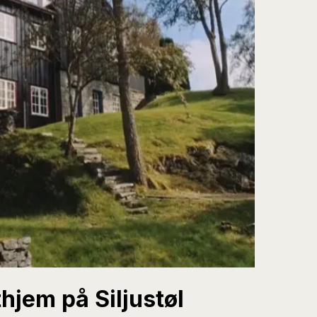
jem på Siljustøl