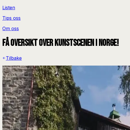
Listen
Tips oss
Om oss
Få oversikt over kunstscenen i Norge!
Tilbake