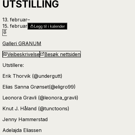
UTSTILLING
13. februar
–​
15. februar
Legg til i kalender
Galleri GRANUM
Veibeskrivelse
Besøk nettsiden
Utstillere:
Erik Thorvik (@undergutt)
Elias Sanna Grønset(@eligro99)
Leonora Gravli (@leonora_gravli)
Knut J. Håland (@tunctoons)
Jenny Hammerstad
Adelajda Eliassen