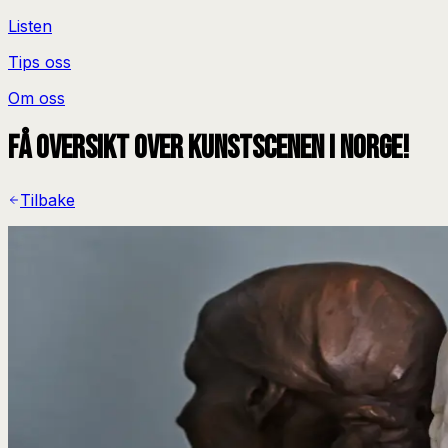
Listen
Tips oss
Om oss
Få oversikt over kunstscenen i Norge!
Tilbake