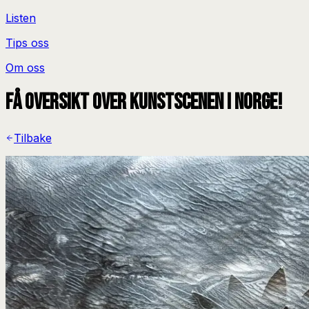
Listen
Tips oss
Om oss
Få oversikt over kunstscenen i Norge!
Tilbake