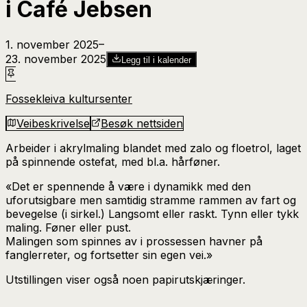
i Café Jebsen
1. november 2025
–​
23. november 2025
Legg til i kalender
Fossekleiva kultursenter
Veibeskrivelse
Besøk nettsiden
Arbeider i akrylmaling blandet med zalo og floetrol, laget
på spinnende ostefat, med bl.a. hårføner.
«Det er spennende å være i dynamikk med den
uforutsigbare men samtidig stramme rammen av fart og
bevegelse (i sirkel.) Langsomt eller raskt. Tynn eller tykk
maling. Føner eller pust.
Malingen som spinnes av i prossessen havner på
fanglerreter, og fortsetter sin egen vei.»
Utstillingen viser også noen papirutskjæringer.