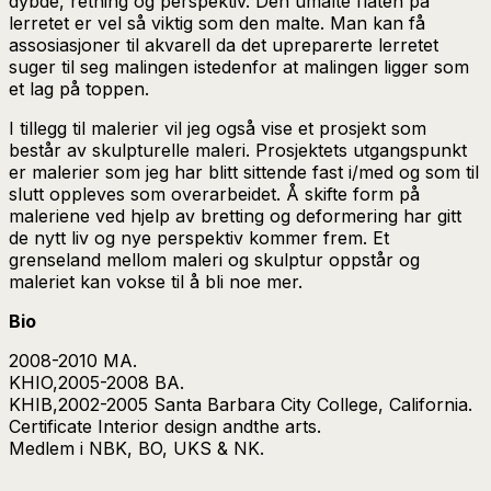
dybde, retning og perspektiv. Den umalte flaten på
lerretet er vel så viktig som den malte. Man kan få
assosiasjoner til akvarell da det upreparerte lerretet
suger til seg malingen istedenfor at malingen ligger som
et lag på toppen.
I tillegg til malerier vil jeg også vise et prosjekt som
består av skulpturelle maleri. Prosjektets utgangspunkt
er malerier som jeg har blitt sittende fast i/med og som til
slutt oppleves som overarbeidet. Å skifte form på
maleriene ved hjelp av bretting og deformering har gitt
de nytt liv og nye perspektiv kommer frem. Et
grenseland mellom maleri og skulptur oppstår og
maleriet kan vokse til å bli noe mer.
Bio
2008-2010 MA.
KHIO,2005-2008 BA.
KHIB,2002-2005 Santa Barbara City College, California.
Certificate Interior design andthe arts.
Medlem i NBK, BO, UKS & NK.