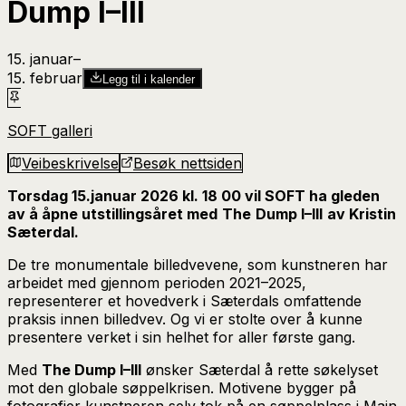
Dump I–III
15. januar
–​
15. februar
Legg til i kalender
SOFT galleri
Veibeskrivelse
Besøk nettsiden
Torsdag 15.januar 2026 kl. 18 00 vil SOFT ha gleden
av å åpne utstillingsåret med
The
Dump I–III
av Kristin
Sæterdal.
De tre monumentale billedvevene, som kunstneren har
arbeidet med gjennom perioden 2021–2025,
representerer et hovedverk i Sæterdals omfattende
praksis innen billedvev. Og vi er stolte over å kunne
presentere verket i sin helhet for aller første gang.
Med
The Dump I–III
ønsker Sæterdal å rette søkelyset
mot den globale søppelkrisen. Motivene bygger på
fotografier kunstneren selv tok på en søppelplass i Main