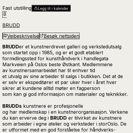
Fast utstilling
Legg til i kalender
BRUDD
Veibeskrivelse
Besøk nettsiden
​BRUDD
er et kunstnerdrevet galleri og verkstedutsalg
som startet opp i 1985, og er et godt etablert
formidlingssted for kunsthåndverk i handlegata
Markveien på Oslos beste Østkant. Medlemmene
av kunstnersamarbeidet har til enhver tid
et utvalg av sine arbeider til salgs i butikken. Det at de
er selv er ekspeditører et par uker hver i året hver
sikrer at kundene alltid møter en fagperson
som kan gi god informasjon om materialer og teknikker.
​BRUDDs
kunstnere er profesjonelle
og har medlemskap i en kunstnerorganisasjon. Verkene
du kan erverve deg i
​BRUDD
er tilvirket av kunstnere
som arbeider i egne atelier og verksteder i storOslo. De
er utformet med en god forståelse for håndverks-