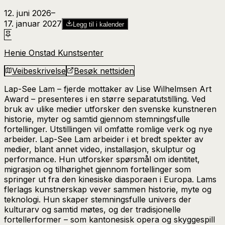
12. juni 2026
–​
17. januar 2027
Legg til i kalender
Henie Onstad Kunstsenter
Veibeskrivelse
Besøk nettsiden
Lap-See Lam – fjerde mottaker av Lise Wilhelmsen Art
Award – presenteres i en større separatutstilling. Ved
bruk av ulike medier utforsker den svenske kunstneren
historie, myter og samtid gjennom stemningsfulle
fortellinger. Utstillingen vil omfatte romlige verk og nye
arbeider.
Lap-See Lam arbeider i et bredt spekter av
medier, blant annet video, installasjon, skulptur og
performance. Hun utforsker spørsmål om identitet,
migrasjon og tilhørighet gjennom fortellinger som
springer ut fra den kinesiske diasporaen i Europa.
Lams
flerlags kunstnerskap vever sammen historie, myte og
teknologi. Hun skaper stemningsfulle univers der
kulturarv og samtid møtes, og der tradisjonelle
fortellerformer – som kantonesisk opera og skyggespill