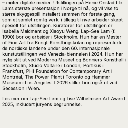
– møter digitale medier.
Utstillingen på Henie Onstad blir
Lams største presentasjon i Norge til nå, og vil vise to
større skyggespill installert sammen for første gang,
som et samlet romlig verk, i tillegg til nye arbeider skapt
spesielt for utstillingen.
Kuratorer for utstillingen er
Isabella Maidment og Xiaoyu Weng.
Lap-See Lam (f.
1990) bor og arbeider i Stockholm. Hun har en Master
of Fine Art fra Kungl. Konsthögskolan og representerte
de nordiske landene under den 60. internasjonale
kunstutstillingen ved Venezia-biennalen i 2024. Hun har
nylig stilt ut ved Moderna Museet og Bonniers Konsthall i
Stockholm, Studio Voltaire i London, Portikus i
Frankfurt, PHI Foundation for Contemporary Art i
Montréal, The Power Plant i Toronto og Hammer
Museum i Los Angeles. I 2026 stiller hun også ut ved
Secession i Wien.
Les mer om Lap-See Lam og Lise Wilhelmsen Art Award
2025, inkludert juryens begrunnelse.