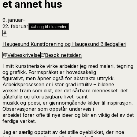
et annet hus
9. januar
–​
22. februar
Legg til i kalender
Haugesund Kunstforening og Haugesund Billedgalleri
Veibeskrivelse
Besøk nettsiden
I mitt kunstneriske virke arbeider jeg med maleri, tegning
og grafikk. Formspråket er hovedsakelig
figurativt, men åpner også for abstrakte uttrykk.
Arbeidsprosessen er i stor grad intuitiv – bildene
vokser fram som dikt, der det sårbare mennesket, det
gåtefulle og uforutsigbare livet, samt
musikk og poesi, er gjennomgående kilder til inspirasjon.
Observasjoner som oppstår underveis i
arbeidet fører ofte til nye ideer og blir en viktig del av det
ferdige verket.
Jeg er særlig opptatt av det stille øyeblikket, der noe