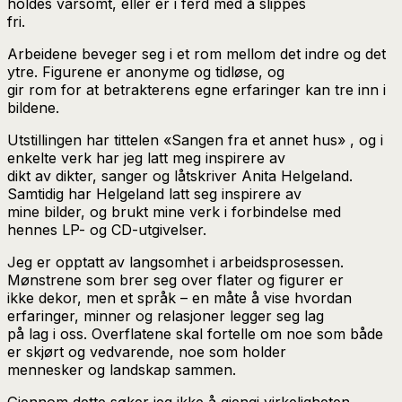
holdes varsomt, eller er i ferd med å slippes
fri.
Arbeidene beveger seg i et rom mellom det indre og det
ytre. Figurene er anonyme og tidløse, og
gir rom for at betrakterens egne erfaringer kan tre inn i
bildene.
Utstillingen har tittelen «Sangen fra et annet hus» , og i
enkelte verk har jeg latt meg inspirere av
dikt av dikter, sanger og låtskriver Anita Helgeland.
Samtidig har Helgeland latt seg inspirere av
mine bilder, og brukt mine verk i forbindelse med
hennes LP- og CD-utgivelser.
Jeg er opptatt av langsomhet i arbeidsprosessen.
Mønstrene som brer seg over flater og figurer er
ikke dekor, men et språk – en måte å vise hvordan
erfaringer, minner og relasjoner legger seg lag
på lag i oss. Overflatene skal fortelle om noe som både
er skjørt og vedvarende, noe som holder
mennesker og landskap sammen.
Gjennom dette søker jeg ikke å gjengi virkeligheten