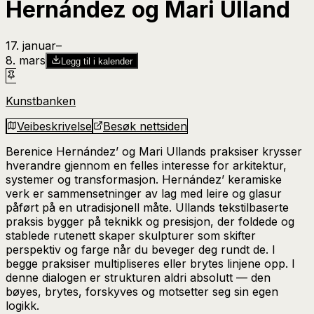
Hernández og Mari Ulland
17. januar
–​
8. mars
Legg til i kalender
Kunstbanken
Veibeskrivelse
Besøk nettsiden
Berenice Hernández’ og Mari Ullands praksiser krysser
hverandre gjennom en felles interesse for arkitektur,
systemer og transformasjon. Hernández’ keramiske
verk er sammensetninger av lag med leire og glasur
påført på en utradisjonell måte. Ullands tekstilbaserte
praksis bygger på teknikk og presisjon, der foldede og
stablede rutenett skaper skulpturer som skifter
perspektiv og farge når du beveger deg rundt de. I
begge praksiser multipliseres eller brytes linjene opp. I
denne dialogen er strukturen aldri absolutt — den
bøyes, brytes, forskyves og motsetter seg sin egen
logikk.