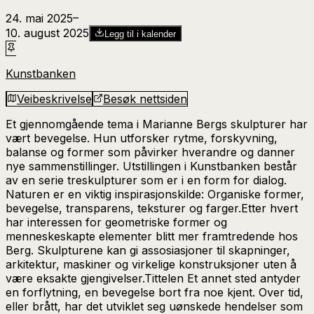
24. mai 2025
–​
10. august 2025
Legg til i kalender
Kunstbanken
Veibeskrivelse
Besøk nettsiden
Et gjennomgående tema i Marianne Bergs skulpturer har
vært bevegelse. Hun utforsker rytme, forskyvning,
balanse og former som påvirker hverandre og danner
nye sammenstillinger. Utstillingen i Kunstbanken består
av en serie treskulpturer som er i en form for dialog.
Naturen er en viktig inspirasjonskilde: Organiske former,
bevegelse, transparens, teksturer og farger.Etter hvert
har interessen for geometriske former og
menneskeskapte elementer blitt mer framtredende hos
Berg. Skulpturene kan gi assosiasjoner til skapninger,
arkitektur, maskiner og virkelige konstruksjoner uten å
være eksakte gjengivelser.Tittelen Et annet sted antyder
en forflytning, en bevegelse bort fra noe kjent. Over tid,
eller brått, har det utviklet seg uønskede hendelser som