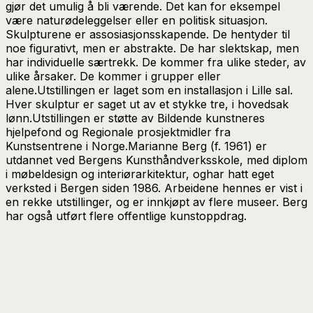
gjør det umulig å bli værende. Det kan for eksempel
være naturødeleggelser eller en politisk situasjon.
Skulpturene er assosiasjonsskapende. De hentyder til
noe figurativt, men er abstrakte. De har slektskap, men
har individuelle særtrekk. De kommer fra ulike steder, av
ulike årsaker. De kommer i grupper eller
alene.Utstillingen er laget som en installasjon i Lille sal.
Hver skulptur er saget ut av et stykke tre, i hovedsak
lønn.Utstillingen er støtte av Bildende kunstneres
hjelpefond og Regionale prosjektmidler fra
Kunstsentrene i Norge.Marianne Berg (f. 1961) er
utdannet ved Bergens Kunsthåndverksskole, med diplom
i møbeldesign og interiørarkitektur, oghar hatt eget
verksted i Bergen siden 1986. Arbeidene hennes er vist i
en rekke utstillinger, og er innkjøpt av flere museer. Berg
har også utført flere offentlige kunstoppdrag.