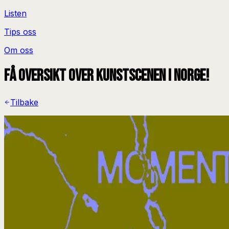
Listen
Tips oss
Om oss
Få oversikt over kunstscenen i Norge!
Tilbake