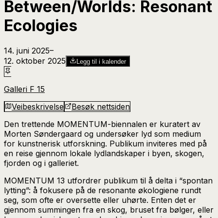
Between/Worlds: Resonant
Ecologies
14. juni 2025
–​
12. oktober 2025
Legg til i kalender
Galleri F 15
Veibeskrivelse
Besøk nettsiden
Den trettende MOMENTUM-biennalen er kuratert av
Morten Søndergaard og undersøker lyd som medium
for kunstnerisk utforskning. Publikum inviteres med på
en reise gjennom lokale lydlandskaper i byen, skogen,
fjorden og i galleriet.
MOMENTUM 13 utfordrer publikum til å delta i “spontan
lytting”: å fokusere på de resonante økologiene rundt
seg, som ofte er oversette eller uhørte. Enten det er
gjennom summingen fra en skog, bruset fra bølger, eller