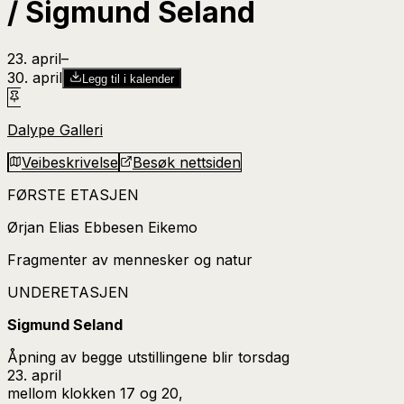
/ Sigmund Seland
23. april
–​
30. april
Legg til i kalender
Dalype Galleri
Veibeskrivelse
Besøk nettsiden
FØRSTE ETASJEN
Ørjan Elias Ebbesen Eikemo
Fragmenter av mennesker og natur
UNDERETASJEN
Sigmund Seland
Åpning av begge utstillingene blir torsdag
23. april
mellom klokken 17 og 20,