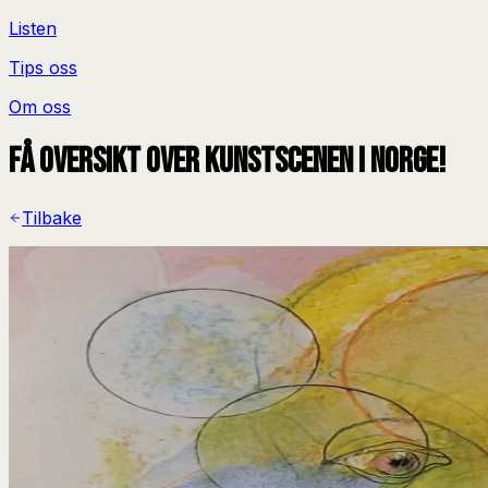
Listen
Tips oss
Om oss
Få oversikt over kunstscenen i Norge!
Tilbake