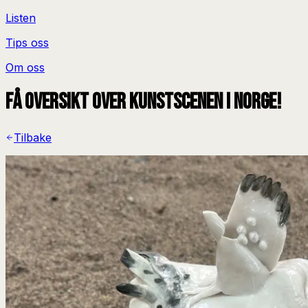
Listen
Tips oss
Om oss
Få oversikt over kunstscenen i Norge!
Tilbake