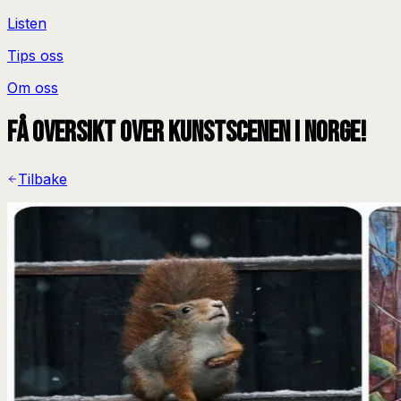
Listen
Tips oss
Om oss
Få oversikt over kunstscenen i Norge!
Tilbake