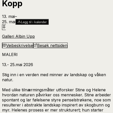
Kopp
13. mai
–​
25. mai
Legg til i kalender
Galleri Albin Upp
Veibeskrivelse
Besøk nettsiden
MALERI
13.- 25.mai 2026
Stig inn i en verden med minner av landskap og våken
natur.
Med ulike tilnærmingsmåter utforsker Stine og Helene
hvordan naturen påvirker oss mennesker. Stine arbeider
spontant og lar følelsene styre penselstrøkene, noe som
resulterer i abstrakte landskap inspirert av skogbunn og
myr. Helenes prosess er mer strukturert; hun starter