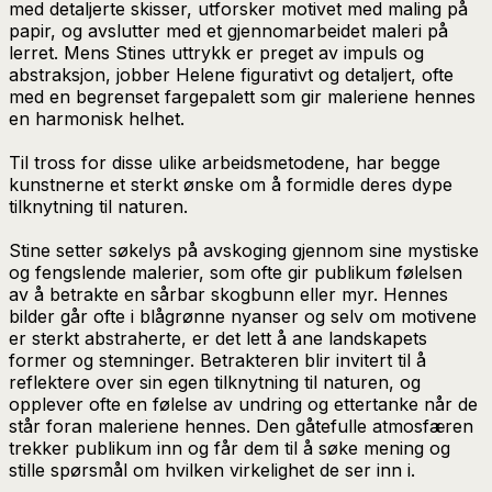
med detaljerte skisser, utforsker motivet med maling på
papir, og avslutter med et gjennomarbeidet maleri på
lerret. Mens Stines uttrykk er preget av impuls og
abstraksjon, jobber Helene figurativt og detaljert, ofte
med en begrenset fargepalett som gir maleriene hennes
en harmonisk helhet.
Til tross for disse ulike arbeidsmetodene, har begge
kunstnerne et sterkt ønske om å formidle deres dype
tilknytning til naturen.
Stine setter søkelys på avskoging gjennom sine mystiske
og fengslende malerier, som ofte gir publikum følelsen
av å betrakte en sårbar skogbunn eller myr. Hennes
bilder går ofte i blågrønne nyanser og selv om motivene
er sterkt abstraherte, er det lett å ane landskapets
former og stemninger. Betrakteren blir invitert til å
reflektere over sin egen tilknytning til naturen, og
opplever ofte en følelse av undring og ettertanke når de
står foran maleriene hennes. Den gåtefulle atmosfæren
trekker publikum inn og får dem til å søke mening og
stille spørsmål om hvilken virkelighet de ser inn i.