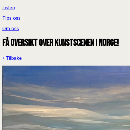
Listen
Tips oss
Om oss
Få oversikt over kunstscenen i Norge!
Tilbake