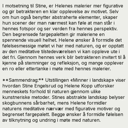
I motsetning til Stine, er Helenes malerier mer figurative
og gir betrakteren en klar opplevelse av motivet. Selv
om hun også benytter abstraherte elementer, skaper
hun scener der man nærmest kan føle at man står i
hennes fotspor og ser verden fra hennes perspektiv.
Den begrensede fargepaletten gir maleriene en
spennende visuell helhet. Helene ønsker å formidle det
følelsesmessige møtet vi har med naturen, og er opptatt
av den meditative tilstedeværelsen vi kan oppleve ute i
det fri. Gjennom hennes verk blir betrakteren invitert til å
kjenne på stemninger og refleksjon, og mange opplever
en ro eller ettertanke i møte med hennes malerier.
**Sammendrag:** Utstillingen «Minner i landskap» viser
hvordan Stine Engelsrud og Helene Kopp utforsker
menneskets forhold til naturen gjennom ulike
kunstneriske metoder. Stines abstrakte landskap belyser
skogbunnens sårbarhet, mens Helene formidler
naturens meditative nærvær med figurative motiver og
begrenset fargepalett. Begge ønsker å formidle følelsen
av tilknytning og undring i møte med naturen.