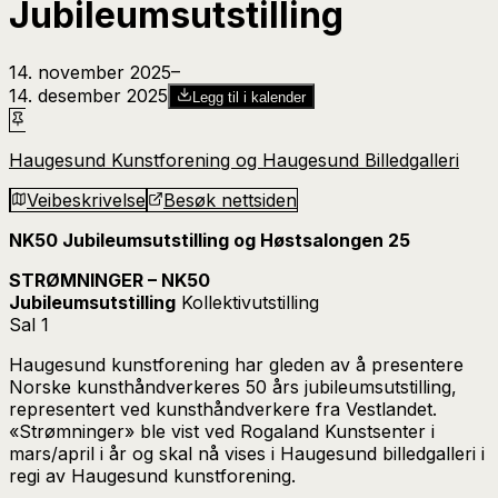
Jubileumsutstilling
14. november 2025
–​
14. desember 2025
Legg til i kalender
Haugesund Kunstforening og Haugesund Billedgalleri
Veibeskrivelse
Besøk nettsiden
NK50 Jubileumsutstilling og Høstsalongen 25
STRØMNINGER – NK50
Jubileumsutstilling
Kollektivutstilling
Sal 1
Haugesund kunstforening har gleden av å presentere
Norske kunsthåndverkeres 50 års jubileumsutstilling,
representert ved kunsthåndverkere fra Vestlandet.
«Strømninger» ble vist ved Rogaland Kunstsenter i
mars/april i år og skal nå vises i Haugesund billedgalleri i
regi av Haugesund kunstforening.