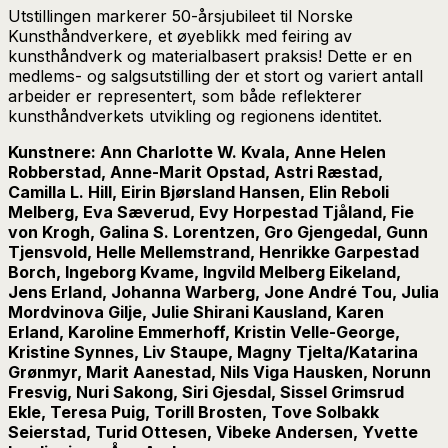
Utstillingen markerer 50-årsjubileet til Norske
Kunsthåndverkere, et øyeblikk med feiring av
kunsthåndverk og materialbasert praksis! Dette er en
medlems- og salgsutstilling der et stort og variert antall
arbeider er representert, som både reflekterer
kunsthåndverkets utvikling og regionens identitet.
Kunstnere: Ann Charlotte W. Kvala, Anne Helen
Robberstad, Anne-Marit Opstad, Astri Ræstad,
Camilla L. Hill, Eirin Bjørsland Hansen, Elin Reboli
Melberg, Eva Sæverud, Evy Horpestad Tjåland, Fie
von Krogh, Galina S. Lorentzen, Gro Gjengedal, Gunn
Tjensvold, Helle Mellemstrand, Henrikke Garpestad
Borch, Ingeborg Kvame, Ingvild Melberg Eikeland,
Jens Erland, Johanna Warberg, Jone André Tou, Julia
Mordvinova Gilje, Julie Shirani Kausland, Karen
Erland, Karoline Emmerhoff, Kristin Velle-George,
Kristine Synnes, Liv Staupe, Magny Tjelta/Katarina
Grønmyr, Marit Aanestad, Nils Viga Hausken, Norunn
Fresvig, Nuri Sakong, Siri Gjesdal, Sissel Grimsrud
Ekle, Teresa Puig, Torill Brosten, Tove Solbakk
Seierstad, Turid Ottesen, Vibeke Andersen, Yvette