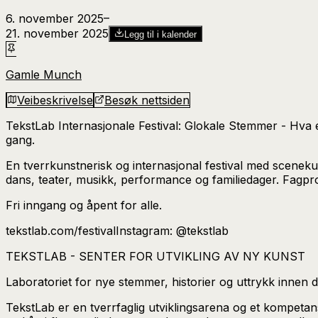
6. november 2025
–​
21. november 2025
Legg til i kalender
Gamle Munch
Veibeskrivelse
Besøk nettsiden
TekstLab Internasjonale Festival: Glokale Stemmer - Hva 
gang.
En tverrkunstnerisk og internasjonal festival med scenekunst
dans, teater, musikk, performance og familiedager. Fagp
Fri inngang og åpent for alle.
tekstlab.com/festivalInstagram: @tekstlab
TEKSTLAB - SENTER FOR UTVIKLING AV NY KUNST
Laboratoriet for nye stemmer, historier og uttrykk innen da
TekstLab er en tverrfaglig utviklingsarena og et kompeta