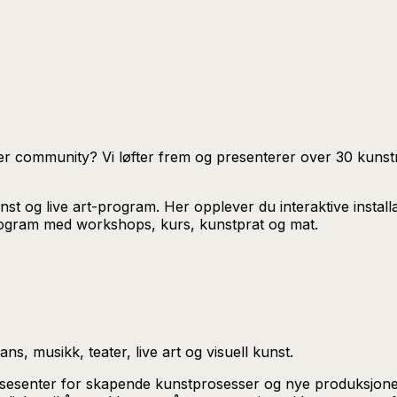
er community? Vi løfter frem og presenterer over 30 kunst
 og live art-program. Her opplever du interaktive installasjo
rogram med workshops, kurs, kunstprat og mat.
ns, musikk, teater, live art og visuell kunst.
nsesenter for skapende kunstprosesser og nye produksjoner.