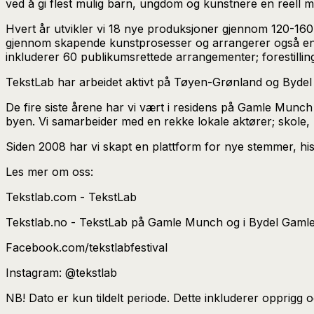
ved å gi flest mulig barn, ungdom og kunstnere en reell m
Hvert år utvikler vi 18 nye produksjoner gjennom 120-16
gjennom skapende kunstprosesser og arrangerer også en årl
inkluderer 60 publikumsrettede arrangementer; forestillin
TekstLab har arbeidet aktivt på Tøyen-Grønland og Bydel
De fire siste årene har vi vært i residens på Gamle Mun
byen. Vi samarbeider med en rekke lokale aktører; skole, bibl
Siden 2008 har vi skapt en plattform for nye stemmer, his
Les mer om oss:
Tekstlab.com - TekstLab
Tekstlab.no - TekstLab på Gamle Munch og i Bydel Gamle
Facebook.com/tekstlabfestival
Instagram: @tekstlab
NB! Dato er kun tildelt periode. Dette inkluderer opprigg o