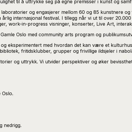
ulighet til å uttrykke seg på egne premisser i kunst og sam
0 laboratorier og engasjerer mellom 60 og 85 kunstnere o
ig internasjonal festival. I tillegg når vi ut til over 20
ger, work-in-progress visninger, konserter, Live Art, inter
 Gamle Oslo med community arts program og publikumsutvik
ch og eksperimentert med hvordan det kan være et kulturhu
iotek, fritidsklubber, grupper og frivillige ildsjeler i nabol
torier og uttrykk. Vi utvider perspektiver og øker bevissth
 Oslo.
g nedrigg.