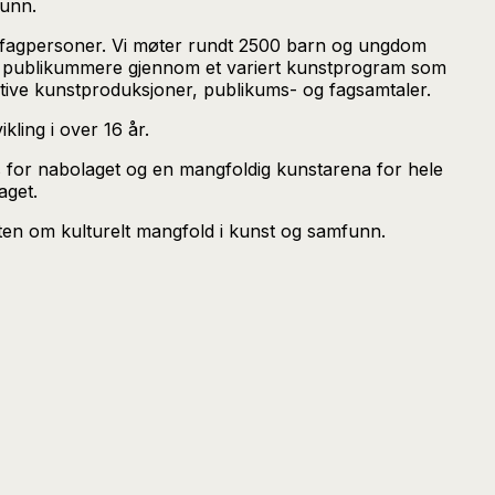
funn.
g fagpersoner. Vi møter rundt 2500 barn og ungdom
.000 publikummere gjennom et variert kunstprogram som
aktive kunstproduksjoner, publikums- og fagsamtaler.
ling i over 16 år.
s for nabolaget og en mangfoldig kunstarena for hele
aget.
eten om kulturelt mangfold i kunst og samfunn.