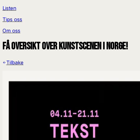
Listen
Tips oss
Om oss
Få oversikt over kunstscenen i Norge!
Tilbake