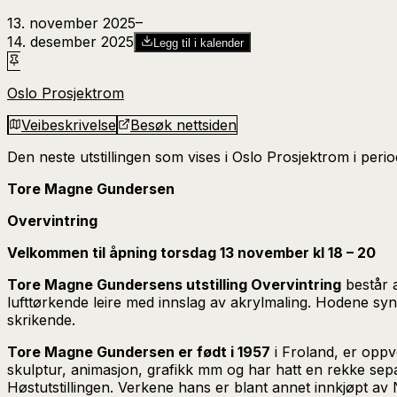
13. november 2025
–​
14. desember 2025
Legg til i kalender
Oslo Prosjektrom
Veibeskrivelse
Besøk nettsiden
Den neste utstillingen som vises i Oslo Prosjektrom i peri
Tore Magne Gundersen
Overvintring
Velkommen til åpning torsdag 13 november kl 18 – 20
Tore Magne Gundersens utstilling Overvintring
består 
lufttørkende leire med innslag av akrylmaling. Hodene syn
skrikende.
Tore Magne Gundersen er født i 1957
i Froland, er oppv
skulptur, animasjon, grafikk mm og har hatt en rekke sep
Høstutstillingen. Verkene hans er blant annet innkjøpt