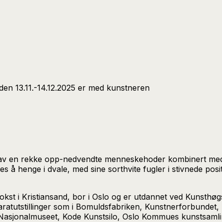
oden 13.11.-14.12.2025 er med kunstneren
av en rekke opp-nedvendte menneskehoder kombinert med fu
es å henge i dvale, med sine sorthvite fugler i stivnede p
okst i Kristiansand, bor i Oslo og er utdannet ved Kunsthøgs
aratutstillinger som i Bomuldsfabriken, Kunstnerforbundet,
 av Nasjonalmuseet, Kode Kunstsilo, Oslo Kommues kunstsam