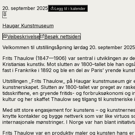
20. september 2025
Legg til i kalender
Haugar Kunstmuseum
Veibeskrivelse
Besøk nettsiden
Velkommen til utstillingsåpning lørdag 20. september 2025 
Frits Thaulow (1847—1906) var sentral i utviklingen av de
Kristianias kunstliv. Mot slutten av 1800–tallet ble han o
fast i Frankrike i 1892 og ble en del av Paris’ yrende kunstl
Utstillingen _Frits Thaulow_ på Haugar kunstmuseum gir 
kunstnerskapet. Slutten av 1800-tallet var preget av ras
tidsskriftene, en gryende fritids- og forbruksøkonomi og 
kultur og her skaffet Thaulow seg tilgang til kunstneriske 
Med sitt store engasjement for kunstens – og kunstnernes –
knytte kontakter og bygge nettverk som var like virtuos som
internasjonale mønstringer. I Norge var han blant initiativ
Frits Thaulow var en produktiv maler og kunsten hans er sp