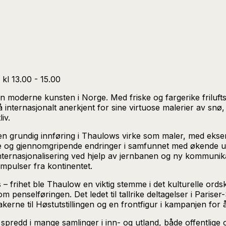
kl 13.00 - 15.00
n moderne kunsten i Norge. Med friske og fargerike frilufts
gså internasjonalt anerkjent for sine virtuose malerier av s
iv.
en grundig innføring i Thaulows virke som maler, med ekse
ke og gjennomgripende endringer i samfunnet med økende ur
internasjonalisering ved hjelp av jernbanen og ny kommunik
impulser fra kontinentet.
 frihet ble Thaulow en viktig stemme i det kulturelle ordski
 penselføringen. Det ledet til tallrike deltagelser i Parise
takerne til Høstutstillingen og en frontfigur i kampanjen for
redd i mange samlinger i inn- og utland, både offentlige og 