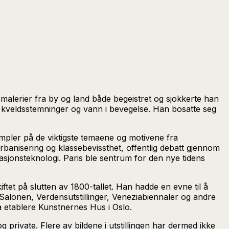
malerier fra by og land både begeistret og sjokkerte han
nø, kveldsstemninger og vann i bevegelse. Han bosatte seg
mpler på de viktigste temaene og motivene fra
banisering og klassebevissthet, offentlig debatt gjennom
asjonsteknologi. Paris ble sentrum for den nye tidens
ftet på slutten av 1800-tallet. Han hadde en evne til å
r-Salonen, Verdensutstillinger, Veneziabiennaler og andre
 å etablere Kunstnernes Hus i Oslo.
private. Flere av bildene i utstillingen har dermed ikke