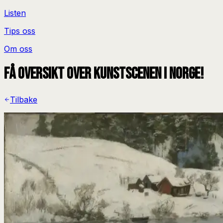
Listen
Tips oss
Om oss
Få oversikt over kunstscenen i Norge!
Tilbake