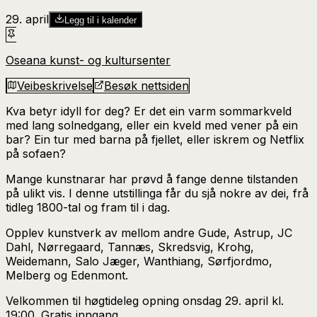
29. april
Legg til i kalender
Oseana kunst- og kultursenter
Veibeskrivelse
Besøk nettsiden
Kva betyr idyll for deg? Er det ein varm sommarkveld
med lang solnedgang, eller ein kveld med vener på ein
bar? Ein tur med barna på fjellet, eller iskrem og Netflix
på sofaen?
Mange kunstnarar har prøvd å fange denne tilstanden
på ulikt vis. I denne utstillinga får du sjå nokre av dei, frå
tidleg 1800-tal og fram til i dag.
Opplev kunstverk av mellom andre Gude, Astrup, JC
Dahl, Nørregaard, Tannæs, Skredsvig, Krohg,
Weidemann, Salo Jæger, Wanthiang, Sørfjordmo,
Melberg og Edenmont.
Velkommen til høgtideleg opning onsdag 29. april kl.
19:00. Gratis inngang.