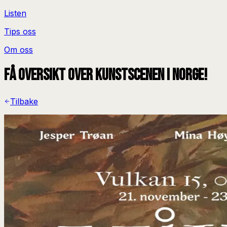
Listen
Tips oss
Om oss
Få oversikt over kunstscenen i Norge!
Tilbake