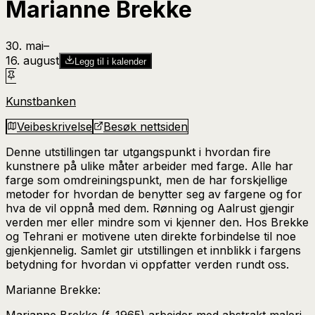
Marianne Brekke
30. mai
–​
16. august
Legg til i kalender
Kunstbanken
Veibeskrivelse
Besøk nettsiden
Denne utstillingen tar utgangspunkt i hvordan fire
kunstnere på ulike måter arbeider med farge. Alle har
farge som omdreiningspunkt, men de har forskjellige
metoder for hvordan de benytter seg av fargene og for
hva de vil oppnå med dem. Rønning og Aalrust gjengir
verden mer eller mindre som vi kjenner den. Hos Brekke
og Tehrani er motivene uten direkte forbindelse til noe
gjenkjennelig. Samlet gir utstillingen et innblikk i fargens
betydning for hvordan vi oppfatter verden rundt oss.
Marianne Brekke:
Marianne Brekke (f. 1965) arbeider med abstrakt maleri.