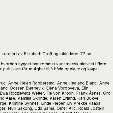
g kuratert av Elizabeth Croft og inkluderer 77 av
hvordan bygget har rommet kunstnerisk aktivitet i flere
der publikum får mulighet til å både oppleve og kjøpe
gersrud, Anne Helen Robberstad, Anne Haaland Bland, Anne
land, Dossen Bjørnevik, Elena Vorobyeva, Elin
, Ewa Rodziewicz Welter, Fie von Krogh, Frank Åsnes, Gro
d Aase, Kamilla Skrinde, Karen Erland, Kari Bukve,
eorge, Kristine Synnes, Linde Pieper, Liv Krekke Kaada,
Eger, Nuri Sakong, Odd Sama, Omer Alic, Roald Jostein