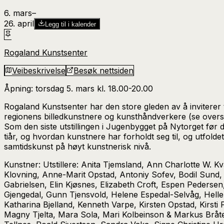
6. mars
–​
26. april
Legg til i kalender
Rogaland Kunstsenter
Veibeskrivelse
Besøk nettsiden
Åpning: torsdag 5. mars kl. 18.00-20.00
Rogaland Kunstsenter har den store gleden av å inviterer ti
regionens billedkunstnere og kunsthåndverkere (se oversi
Som den siste utstillingen i Jugenbygget på Nytorget før 
tiår, og hvordan kunstnere har forholdt seg til, og utfolde
samtidskunst på høyt kunstnerisk nivå.
Kunstner
: Utstillere: Anita Tjemsland, Ann Charlotte W.
Klovning, Anne-Marit Opstad, Antoniy Sofev, Bodil Sund, 
Gabrielsen, Elin Kjøsnes, Elizabeth Croft, Espen Peders
Gjengedal, Gunn Tjensvold, Helene Espedal-Selvåg, Helle
Katharina Bjelland, Kenneth Varpe, Kirsten Opstad, Kirsti 
Magny Tjelta, Mara Sola, Mari Kolbeinson & Markus Bråte