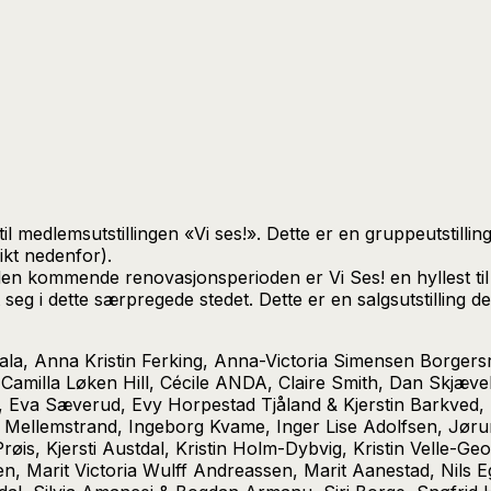
l medlemsutstillingen «Vi ses!». Dette er en gruppeutstillin
kt nedenfor).
den kommende renovasjonsperioden er Vi Ses! en hyllest til 
t seg i dette særpregede stedet. Dette er en salgsutstilling 
 Kvala, Anna Kristin Ferking, Anna-Victoria Simensen Bor
Camilla Løken Hill, Cécile ANDA, Claire Smith, Dan Skjæve
en, Eva Sæverud, Evy Horpestad Tjåland & Kjerstin Barkved
 Mellemstrand, Ingeborg Kvame, Inger Lise Adolfsen, Jørun
Prøis, Kjersti Austdal, Kristin Holm-Dybvig, Kristin Velle-G
n, Marit Victoria Wulff Andreassen, Marit Aanestad, Nils 