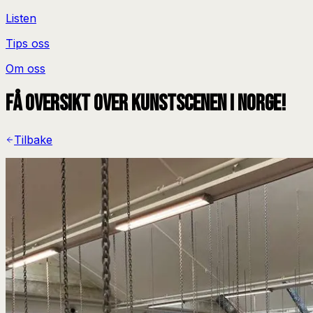
Listen
Tips oss
Om oss
Få oversikt over kunstscenen i Norge!
Tilbake