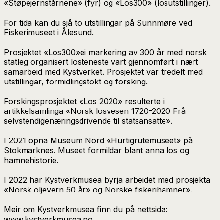
«Støpejernstårnene» (fyr) og «Los300» (losutstillinger).
For tida kan du sjå to utstillingar på Sunnmøre ved
Fiskerimuseet i Ålesund.
Prosjektet «Los300»ei markering av 300 år med norsk
statleg organisert losteneste vart gjennomført i nært
samarbeid med Kystverket. Prosjektet var tredelt med
utstillingar, formidlingstokt og forsking.
Forskingsprosjektet «Los 2020» resulterte i
artikkelsamlinga «Norsk losvesen 1720-2020 Frå
selvstendigenæringsdrivende til statsansatte».
I 2021 opna Museum Nord «Hurtigrutemuseet» på
Stokmarknes. Museet formildar blant anna los og
hamnehistorie.
I 2022 har Kystverkmusea byrja arbeidet med prosjekta
«Norsk oljevern 50 år» og Norske fiskerihamner».
Meir om Kystverkmusea finn du på nettsida:
www.kystverkmusea.no