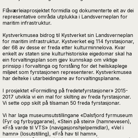
Flåværleiaprosjektet formidla og dokumenterte eit av dei
representative områda utplukka i Landsverneplan for
maritim infrastruktur.
Kystverkmusea bidrog til Kystverket sin Landsverneplan
for maritim infrastruktur. Kystverket eig 114 fyrstasjonar,
der 68 av desse er freda etter kulturminnelova. Kvar
enkelt av staten sine kulturhistoriske eigedomar skal ha
ein forvaltingsplan som gjev kunnskap om viktige
prinsipp i forvaltinga og forståing for det heilskaplege
miljøet som fyrstasjonen representerer. Kystverkmusea
har delteke i utarbeidingane av forvaltingsplanane.
I prosjektet «Formidling på fredetefyrstasjoner» 2015-
2017 utvikla vi ein mal for skilting av freda fyrstasjonar.
Vi sette opp skilt på tilsaman 50 freda fyrstasjonar.
Vi har laga museumsutstillingane «Dalsfjord fyrmuseum
(Fyr og fyrbyggarane), «Stein på stein» (hamnevesen),
«Frå varde til VTS» (navigasjonshjelpemidlar), «Vel i
hamn» (losutstilling), «Frå hav til hamn»,