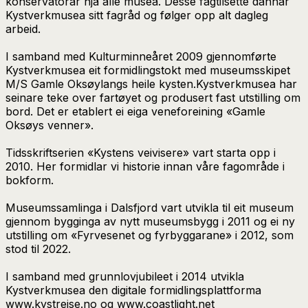
konservatorar hjå alle musea. Desse fagtilsette dannar
Kystverkmusea sitt fagråd og følger opp alt dagleg
arbeid.
I samband med Kulturminneåret 2009 gjennomførte
Kystverkmusea eit formidlingstokt med museumsskipet
M/S Gamle Oksøylangs heile kysten.Kystverkmusea har
seinare teke over fartøyet og produsert fast utstilling om
bord. Det er etablert ei eiga veneforeining «Gamle
Oksøys venner».
Tidsskriftserien «Kystens veivisere» vart starta opp i
2010. Her formidlar vi historie innan våre fagområde i
bokform.
Museumssamlinga i Dalsfjord vart utvikla til eit museum
gjennom bygginga av nytt museumsbygg i 2011 og ei ny
utstilling om «Fyrvesenet og fyrbyggarane» i 2012, som
stod til 2022.
I samband med grunnlovjubileet i 2014 utvikla
Kystverkmusea den digitale formidlingsplattforma
www.kystreise.no og www.coastlight.net