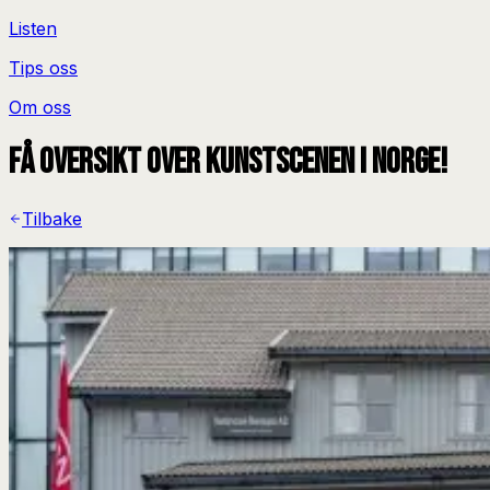
Listen
Tips oss
Om oss
Få oversikt over kunstscenen i Norge!
Tilbake