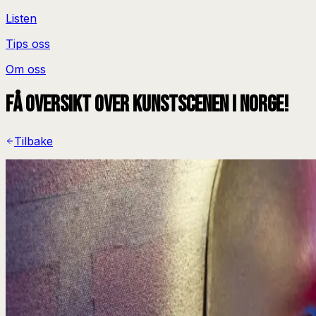
Listen
Tips oss
Om oss
Få oversikt over kunstscenen i Norge!
Tilbake