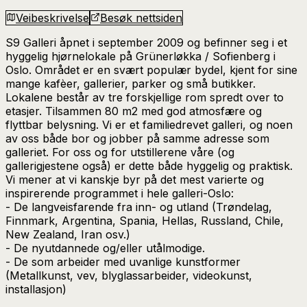
Veibeskrivelse
Besøk nettsiden
S9 Galleri åpnet i september 2009 og befinner seg i et
hyggelig hjørnelokale på Grünerløkka / Sofienberg i
Oslo. Området er en svært populær bydel, kjent for sine
mange kafèer, gallerier, parker og små butikker.
Lokalene består av tre forskjellige rom spredt over to
etasjer. Tilsammen 80 m2 med god atmosfære og
flyttbar belysning. Vi er et familiedrevet galleri, og noen
av oss både bor og jobber på samme adresse som
galleriet. For oss og for utstillerene våre (og
gallerigjestene også) er dette både hyggelig og praktisk.
Vi mener at vi kanskje byr på det mest varierte og
inspirerende programmet i hele galleri-Oslo:
- De langveisfarende fra inn- og utland (Trøndelag,
Finnmark, Argentina, Spania, Hellas, Russland, Chile,
New Zealand, Iran osv.)
- De nyutdannede og/eller utålmodige.
- De som arbeider med uvanlige kunstformer
(Metallkunst, vev, blyglassarbeider, videokunst,
installasjon)