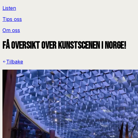
Listen
Tips oss
Om oss
Få oversikt over kunstscenen i Norge!
Tilbake