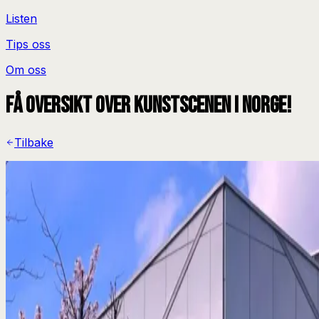
Listen
Tips oss
Om oss
Få oversikt over kunstscenen i Norge!
Tilbake