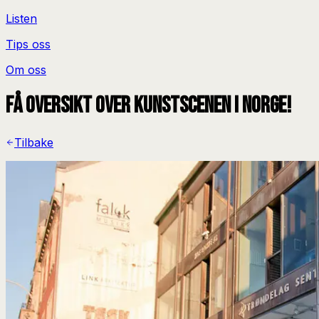
Listen
Tips oss
Om oss
Få oversikt over kunstscenen i Norge!
Tilbake