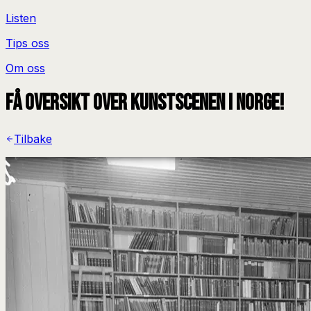
Listen
Tips oss
Om oss
Få oversikt over kunstscenen i Norge!
Tilbake