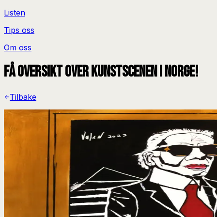
Listen
Tips oss
Om oss
Få oversikt over kunstscenen i Norge!
Tilbake