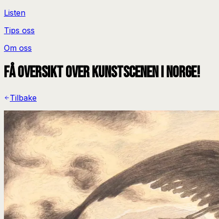
Listen
Tips oss
Om oss
Få oversikt over kunstscenen i Norge!
Tilbake