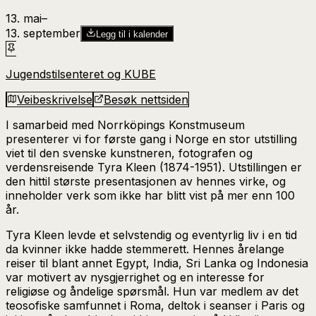
13. mai
–​
13. september
Legg til i kalender
Jugendstilsenteret og KUBE
Veibeskrivelse
Besøk nettsiden
I samarbeid med Norrköpings Konstmuseum
presenterer vi for første gang i Norge en stor utstilling
viet til den svenske kunstneren, fotografen og
verdensreisende Tyra Kleen (1874-1951). Utstillingen er
den hittil største presentasjonen av hennes virke, og
inneholder verk som ikke har blitt vist på mer enn 100
år.
Tyra Kleen levde et selvstendig og eventyrlig liv i en tid
da kvinner ikke hadde stemmerett. Hennes årelange
reiser til blant annet Egypt, India, Sri Lanka og Indonesia
var motivert av nysgjerrighet og en interesse for
religiøse og åndelige spørsmål. Hun var medlem av det
teosofiske samfunnet i Roma, deltok i seanser i Paris og